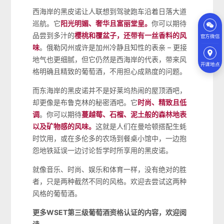
西海岸的黑皮诺让人联想到驾驶跑车沿着日落大道
巡航。它
阳光明媚、奢华且富丽堂皇。
你可以期待
品尝到多汁的
樱桃和覆盆子，还带有一丝香料的风
官方微信
味
。俄勒冈州或许是加州冷静且知性的表亲 – 更接
地气也更细腻，但它仍然是西海岸的代表，带来风
开课地点
格明确且精致的葡萄酒，不用担心成熟度的问题。
而东海岸的黑皮诺并不是好莱坞热闹的屋顶酒吧，
却更像是布鲁克林的秘密酒吧。它
时尚、精致且低
调
。你可以期待
蔓越莓、石榴、泥土般的森林地表
以及矿物感的风味。
这就是人们在曼哈顿搭配生蚝
时饮用，或在多伦多的农场到餐桌小馆中，一边抱
怨地铁延误一边讨论哲学时所享用的黑皮诺。
就像音乐、时尚、娱乐和体育一样，没有绝对的胜
者，只是两种截然不同的风格。欢迎去尝试这两种
风格的葡萄酒。
更多WSET第三级葡萄酒资格认证的内容，欢迎阅