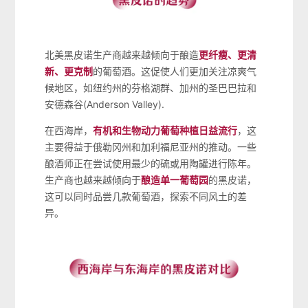
北美黑皮诺生产商越来越倾向于酿造
更纤瘦、更清
新、更克制
的葡萄酒。这促使人们更加关注凉爽气
候地区，如纽约州的芬格湖群、加州的圣巴巴拉和
安德森谷(Anderson Valley).
在西海岸，
有机和生物动力葡萄种植日益流行
，这
主要得益于俄勒冈州和加利福尼亚州的推动。一些
酿酒师正在尝试使用最少的硫或用陶罐进行陈年。
生产商也越来越倾向于
酿造单一葡萄园
的黑皮诺，
这可以同时品尝几款葡萄酒，探索不同风土的差
异。