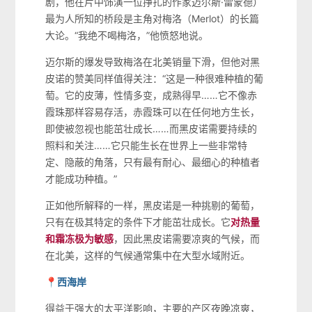
剧，他在片中饰演一位挣扎的作家迈尔斯·雷蒙德）
最为人所知的桥段是主角对梅洛（Merlot）的长篇
大论。“我绝不喝梅洛，”他愤怒地说。
迈尔斯的爆发导致梅洛在北美销量下滑，但他对黑
皮诺的赞美同样值得关注：“这是一种很难种植的葡
萄。它的皮薄，性情多变，成熟得早……它不像赤
霞珠那样容易存活，赤霞珠可以在任何地方生长，
即使被忽视也能茁壮成长……而黑皮诺需要持续的
照料和关注……它只能生长在世界上一些非常特
定、隐蔽的角落，只有最有耐心、最细心的种植者
才能成功种植。”
正如他所解释的一样，黑皮诺是一种挑剔的葡萄，
只有在极其特定的条件下才能茁壮成长。它
对热量
和霜冻极为敏感
，因此黑皮诺需要凉爽的气候，而
在北美，这样的气候通常集中在大型水域附近。
📍西海岸
得益于强大的太平洋影响，主要的产区夜晚凉爽，