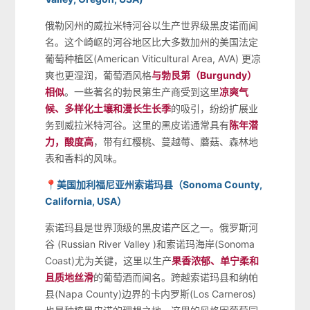
俄勒冈州的威拉米特河谷以生产世界级黑皮诺而闻
名。这个崎岖的河谷地区比大多数加州的美国法定
葡萄种植区(American Viticultural Area, AVA) 更凉
爽也更湿润，葡萄酒风格
与勃艮第（Burgundy）
相似
。一些著名的勃艮第生产商受到这里
凉爽气
候、多样化土壤和漫长生长季
的吸引，纷纷扩展业
务到威拉米特河谷。这里的黑皮诺通常具有
陈年潜
力，酸度高
，带有红樱桃、蔓越莓、蘑菇、森林地
表和香料的风味。
📍美国加利福尼亚州索诺玛县（Sonoma County,
California, USA）
索诺玛县是世界顶级的黑皮诺产区之一。俄罗斯河
谷 (Russian River Valley )和索诺玛海岸(Sonoma
Coast)尤为关键，这里以生产
果香浓郁、单宁柔和
且质地丝滑
的葡萄酒而闻名。跨越索诺玛县和纳帕
县(Napa County)边界的卡内罗斯(Los Carneros)