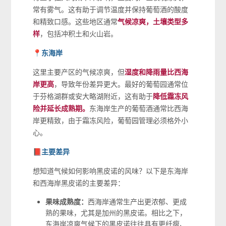
常有雾气。这有助于调节温度并保持葡萄酒的酸度
和精致口感。这些地区通常
气候凉爽，土壤类型多
样
，包括冲积土和火山岩。
📍东海岸
这里主要产区的气候凉爽，但
湿度和降雨量比西海
岸更高
，导致年份差异更大。最好的葡萄园通常位
于芬格湖群或安大略湖附近，这有助于
降低霜冻风
险并延长成熟期。
东海岸生产的葡萄酒通常比西海
岸更精致，由于霜冻风险，葡萄园管理必须格外小
心。
📕主要差异
想知道气候如何影响黑皮诺的风味？以下是东海岸
和西海岸黑皮诺的主要差异：
果味成熟度：
西海岸通常生产出更浓郁、更成
熟的果味，尤其是加州的黑皮诺。相比之下，
东海岸凉爽气候下的黑皮诺往往具有更纤瘦、