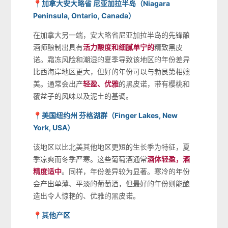
📍加拿大安大略省 尼亚加拉半岛（Niagara
Peninsula, Ontario, Canada）
在加拿大另一端，安大略省尼亚加拉半岛的先锋酿
酒师酿制出具有
活力酸度和细腻单宁的
精致黑皮
诺。霜冻风险和潮湿的夏季导致该地区的年份差异
比西海岸地区更大，但好的年份可以与勃艮第相媲
美。通常会出产
轻盈、优雅
的黑皮诺，带有樱桃和
覆盆子的风味以及泥土的基调。
📍美国纽约州 芬格湖群（Finger Lakes, New
York, USA）
该地区以比北美其他地区更短的生长季为特征，夏
季凉爽而冬季严寒。这些葡萄酒通常
酒体轻盈，酒
精度适中
。同样，年份差异较为显著。寒冷的年份
会产出单薄、平淡的葡萄酒，但最好的年份则能酿
造出令人惊艳的、优雅的黑皮诺。
📍其他产区