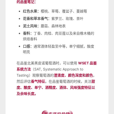
的品鉴笔记：
红色水果：
樱桃、草莓、覆盆子、蔓越莓
花香和草本香气：
紫罗兰、玫瑰、茶叶
泥土风味：
蘑菇、森林地表
香料：
丁香、肉桂、肉豆蔻以及来自橡木桶的
烘焙香料
口感：
通常酒体轻盈至中等，单宁细腻，酸度
明亮
在品鉴北美黑皮诺葡萄酒时，可以使用
WSET 品鉴
系统方法
（SAT, Systematic Approach to
Tasting）观察葡萄酒的
澄清度、颜色深度和颜色
，
然后评估
香气特征
。在品鉴葡萄酒的时候，关注
甜
度、酸度、单宁、酒精度、酒体、风味强度特征以
及余味长度。