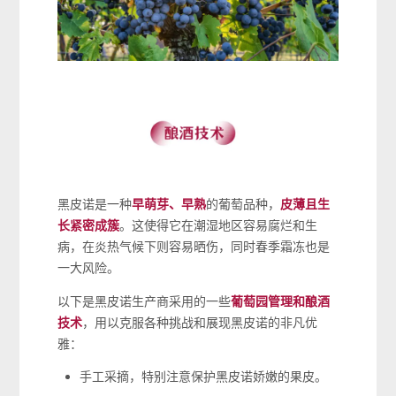
黑皮诺是一种
早萌芽、早熟
的葡萄品种，
皮薄且生
长紧密成簇
。这使得它在潮湿地区容易腐烂和生
病，在炎热气候下则容易晒伤，同时春季霜冻也是
一大风险。
以下是黑皮诺生产商采用的一些
葡萄园管理和酿酒
技术
，用以克服各种挑战和展现黑皮诺的非凡优
雅：
手工采摘，特别注意保护黑皮诺娇嫩的果皮。