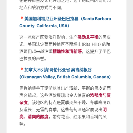
也是种植黑皮诺的理想之地，这里的风格因葡萄园
地点和酿酒方式而不同。
📍美国加利福尼亚州圣巴巴拉县（Santa Barbara
County, California, USA）
这一凉爽产区受海洋影响，生产
强劲且平衡
的黑皮
诺。美国法定葡萄种植区圣丽塔山(Rita Hills) 的酿
酒师们越来越注重
精确性和清新感
，这提升了圣巴
巴拉县的声誉。
📍加拿大不列颠哥伦比亚省 奥肯纳根谷
(Okanagan Valley, British Columbia, Canada）
奥肯纳根谷正逐渐以其出产清新、平衡的黑皮诺而
声名鹊起，这些酒款展现出令人惊喜的
浓郁度与复
杂度
。该地区的特点是夏季炎热干燥、冬季寒冷以
及漫长且无霜的春季。这些葡萄酒通常展现出
明
亮、清爽的酸度
，带有花香、红浆果和香料的风
味。