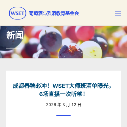
葡萄酒与烈酒教育基金会
新闻
成都春糖必冲！WSET大师班酒单曝光，
6场直播一次听够！
2026 年 3 月 12 日