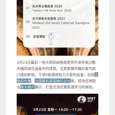
3月23日最后一场大师班由陈勋老师开讲并探讨橡
木桶风味在品鉴中的体现，尤其是橡木桶对香气和
口感的影响。下述6款酒将助力大家的品鉴，包括
无
桶和有桶
、
法国桶和美国桶的对比
等。现场还将配
合
橡木桶片
展示，打造沉浸式葡萄酒学习的体验。