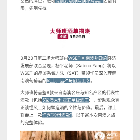
空出的席位，您可
提前到场排队候补购票。
名额有
限，先到先得。
3月23日第二场大师班由
WSET × 南澳州政府
经济
发展部联合呈现，杨平老师（Sabina Yang）将以
WSET 的品鉴系统方法（SAT）带领学员深入理解
南澳葡萄酒的
风土、品种与酿造工艺
。
大师班将品鉴8款来自南澳名庄与知名产区的代表性
酒款（包括
5家澳大利亚五星级酒庄
），帮助观众真
正读懂风土如何塑造酒的个性与价值。最后，课上
将奉上一款
惊喜“彩蛋酒款”
，以丰富本次南澳之旅
的完整体验。