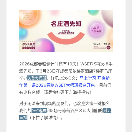
2026成都春糖倒计时还有10天！WSET将再次携手
酒先知，于3月23日在成都尼依格罗酒店7楼罗马厅
举办
3场大师班
，详见上次推文：
马上学习 开启新
年第一课2026春糖WSET大师班报名开启
。目前仍
有少数名额，请尽快扫码下方海报报名！
对于无法来到现场的朋友们，也欢迎大家一键报名
我们的
“云”逛展
和5场与葡萄酒产区及大咖们的
对话
直播
（下拉了解详情）。