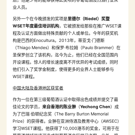
业人员。
另外一个在今晚颁发的奖项是
里德尔（
Riedel
）奖暨
WSET
年度最佳培训机构
，它被颁发给那些在推广WSET课
程及认证方面做出特殊贡献的个人或单位。今年的获奖机
构是巴西的Enocultura。2013年，蒂亚戈·门德斯
（Thiago Mendes）和保罗·布拉姆（Paulo Brammer）在
圣保罗创立了该机构，迄今为止，他们已经在全国范围内
开设课程。惊人的增长速度离不开优异的考试成绩，同时
他们引入了奖学金制度，使得更多的业界人士能够参与
WSET课程。
中国大陆及香港地区获奖者
作为一位在第三级葡萄酒认证中取得出色成绩并提交了最
佳论文的学员，
来自香港的
陈业翀
（
Yechong Chen
）成
为了巴瑞·伯顿纪念奖（The Barry Burton Memorial
Prize）的获得者。业翀在亚洲侍酒及教育中心（AWSEC）
学习WSET课程。他获得了10,000港币的奖金，可用于在