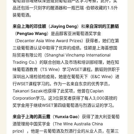
葡萄酒领域继续深造或到葡萄酒产区学习考察，此外，奖
品还包括一只刻字的醒酒器和一瓶巴瑞 ·伯顿收藏的1.5升
装葡萄酒。
来自上海的
邓佳颖
（
Jiaying Deng
）和
来自深圳的王
鹏韬
（
Pengtao Wang
）是品醇客亚洲葡萄酒奖学金
（Decanter Asia Wine Award Prizes）获得者，她们在第
三级葡萄酒认证中取得了优异的成绩。佳颖是上海荟想国
际贸易有限公司（Shanghai Vinchamp International
Trading Co.）的联合创始人及市场和培训部经理，她在知
味葡萄酒教育（TS Wine）学习WSET课程。鹏韬则供职于
深圳出入境检验检疫局，她是在葡萄天下（E&C Wine）进
行WSET课程学习的。作为一名来自东京的优秀学员，
Takanori Sazaki也获得了此奖项，他曾在Caplan
Corporation学习。这3位获奖者获得了每人3,000英镑的
奖学金用于继续WSET第四级葡萄酒与烈酒认证的学习。
来自于上海的高云霞
（
Yunxia Gao
）获得了澳大利亚葡萄
酒管理局中国奖学金（The Wine Australia China
prize），他是一名葡萄酒及烈酒行业的从业人员，在第三