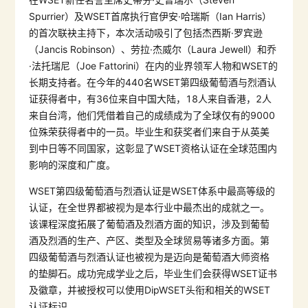
Spurrier）及WSET首席执行官伊安·哈瑞斯（Ian Harris）
的首次联袂主持下，本次活动吸引了包括杰西斯·罗宾逊
（Jancis Robinson）、劳拉·杰威尔（Laura Jewell）和乔
·法托瑞尼（Joe Fattorini）在内的业界领军人物和WSET的
长期支持者。在今年的440名WSET第四级葡萄酒与烈酒认
证获得者中，有36位来自中国大陆，18人来自香港，2人
来自台湾，他们凭借着自己的成绩成为了全球仅有的9000
位殊荣获得者中的一员。毕业生和获奖者们来自于从英美
到中日等不同国家，这彰显了WSET资格认证在全球范围内
影响的深度和广度。
WSET第四级葡萄酒与烈酒认证是WSET体系中最高等级的
认证，在全世界都被视为是本行业中最杰出的成就之一。
该课程深度拓展了葡萄酒及烈酒方面的知识，涉及到葡萄
酒及烈酒的生产、产区、类型及全球贸易等诸多方面。第
四级葡萄酒与烈酒认证也被视为是迈向是葡萄酒大师资格
的垫脚石。成功完成学业之后，毕业生们会获得WSET证书
及徽章，并被授权可以使用DipWSET头衔和相关的WSET
认证标识。