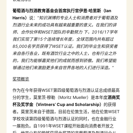
葡萄酒与烈酒教育基金会首席执行官伊恩·哈里斯（
Ian
Harris
）
说：“
知识渊博的专业人士和消费者对于葡萄酒及
烈酒行业未来的成功具有越来越重要的意义。在我们的讲
师、
合作伙伴和
WSET
团队的辛勤努力
下，
2016/17
学年
我们实现了第
15
个连续增长年度，全球范围内共有超过
85,000
名学员获得了
WSET
认证。我们的毕业生和获奖者
来自各行各业，既有酒饮行业之中的人士，也有行业之外
的，我们为能够嘉奖他们的成就而感到骄傲。我们希望能
够通过他们来激励更多来自世界各地的人们进行深造。
”
奖项概览
作为在今年获得WSET第四级葡萄酒与烈酒认证总成绩最高
分的学生，莫里茨·穆勒（Moritz Mueller）是本年度
酒商奖
杯及奖学金（
Vintners’ Cup
and Scholarship
）
的获得
者。莫里茨来自于德国，目前在伦敦生活，他在伦敦WSET
学校攻读第四级葡萄酒与烈酒认证的同时，也在金融行业
一展抱负。自1991年WSET课程开始面向消费者开放之
后，他是少有的能够获得此奖项的非葡萄酒及烈酒行业从