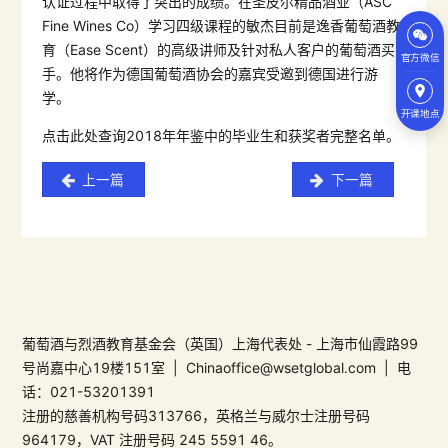
认证过程中取得了突出的成绩。在圣皮尔精品酒业（ASC
Fine Wines Co）学习四级课程的敏杰目前是逸香葡萄酒教
育（Ease Scent）的高级讲师及针对私人客户的葡萄酒买
官方微信
手。他将作为德国葡萄酒协会的嘉宾受邀到德国进行游
学。
开课地点
点击此处查询2018年年鉴中的毕业生和获奖者完整名单。
上一篇
下一篇
葡萄酒与烈酒教育基金会（英国）上海代表处 - 上海市仙霞路99
号尚嘉中心19楼151室 | Chinaoffice@wsetglobal.com | 电
话：021-53201391
注册的慈善机构号码313766，英格兰与威尔士注册号码
964179，VAT 注册号码 245 5591 46。