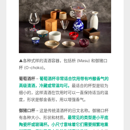
▲各种式样的清酒容器，包括枡 (Masu) 和御猪口
杯 (O-choko)。
葡萄酒杯
–
葡萄酒杯非常适合饮用带有吟酿香气的
高级清酒，冷藏或常温均可。
最适合的杯型是较为
细小的，这样清酒在饮用时可以一直保持适当的温
度，形状是郁金香形，用以增强香气。
御猪口杯
– 这是传统清酒杯的日文名称。御猪口杯
有各种大小、形状和材质。
最常见的类型是小平底
陶瓷杯或玻璃杯。小尺寸意味着它们需要频繁地重