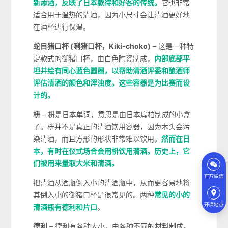
新添酒，反映了日本款待和好客的传统。
它也非常
适合用于温热的清酒，因为小尺寸会让清酒更好地
在酒杯进行保温。
蛇目猪口杯 (唎猪口杯，Kiki-choko)
– 这是一种特
定款式的御猪口杯，由白色陶瓷制成，
内部底部平
坦并绘有同心蓝色圆圈，以帮助清酒评委和酿酒师
评估清酒的颜色和浑浊度。这些容器是为比赛而设
计的。
枡
– 枡是日本单词，意思是由日本扁柏制成的小盒
子。枡并不是真正的清酒饮用容器，因为木头会污
染清酒，而且方形的形状非常难以饮用。
然而在日
本，有时在仪式场合会用枡饮用清酒。历史上，它
们被用来量取大米和清酒。
官方微信
把清酒从酒瓶倒入小的清酒瓶中，从而更容易地将
其倒入小的御猪口杯是很常见的。两种
常见的小的
开课地点
清酒瓶有德利和片口
。
德利
– 德利有各种大小，由各种不同的材料制成。