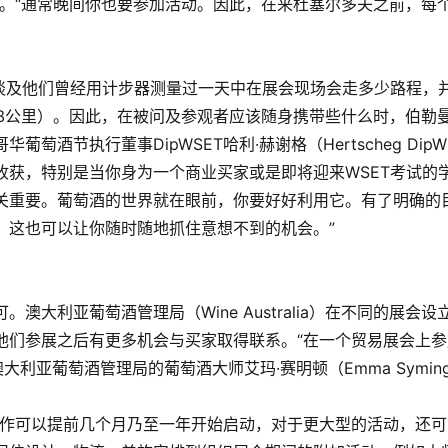
mann）说。“通常晚间你也要参加活动。因此，在来杜塞尔多夫之前
人士谈及他们曾经用计步器测量过一天中在展会现场会走多少路程
2.8公里）。因此，在被问及参观者应该随身携带些什么时，伯勒
葡萄酒节执行董事DipWSET哈利·赫谢格（Hertscheg Dip
收获，特别是当你身为一个商业买家或是即将迎来WSET考试的
关重要。葡萄酒的世界就在眼前，你要好好利用它。有了明确的
，这也可以让你随时随地抓住意想不到的机会。”
澳大利亚葡萄酒管理局（Wine Australia）在不同的展会
他们参展之后有更多机会与买家取得联系。“在一个贸易展会上
大利亚葡萄酒管理局的葡萄酒大师艾玛·赛明顿（Emma Syming
工作可以提前几个月乃至一年开始启动，对于更大型的活动，还