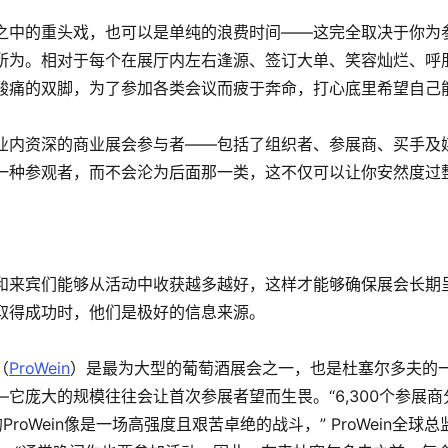
之中的重头戏，也可以是单纯的浪费时间——这完全取决于你为
所为。相对于每个在展厅内左右逢源、签订大单、笑容灿烂、呼
酸痛的双脚，为了参加各类会议而疲于奔命，打心底里希望自己
业内资深的商业展会参与者——包括了组织者、参展商、买手及
一种参观者，而不会沦为后面那一类，这不仅可以让你安然度过
和来宾们能够从活动中收获越多越好，这样才能够确保展会长期
取得成功时，他们是极好的信息来源。
（
ProWein
）是最为大型的葡萄酒展会之一，也是杜塞尔多夫的
它庞大的规模往往会让首次参展者望而生畏。“6,300个参展
roWein像是一场高强度且艰苦卓绝的战斗，” ProWein全球