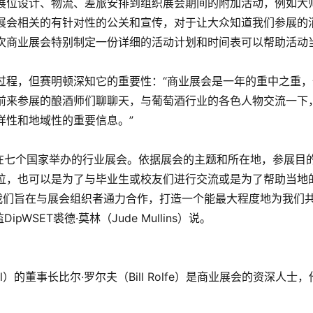
展位设计、物流、差旅安排到组织展会期间的附加活动，例如大
展会相关的有针对性的公关和宣传，对于让大众知道我们参展的
次商业展会特别制定一份详细的活动计划和时间表可以帮助活动
过程，但赛明顿深知它的重要性：“商业展会是一年的重中之重
前来参展的酿酒师们聊聊天，与葡萄酒行业的各色人物交流一下
样性和地域性的重要信息。”
与在七个国家举办的行业展会。依据展会的主题和所在地，参展目
位，也可以是为了与毕业生或校友们进行交流或是为了帮助当地
 我们旨在与展会组织者通力合作，打造一个能最大程度地为我们
pWSET裘德·莫林（Jude Mullins）说。
ational）的董事长比尔·罗尔夫（Bill Rolfe）是商业展会的资