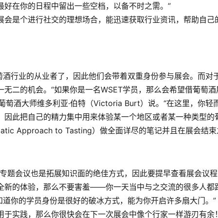
最好在你的日程中留出一些空档，以备不时之需。”
展会是个进行社交的理想场合，能迅速获取行业资讯，帮助自己
葡萄酒行业的从业者了，因此他们会带着双重身份参与展会。而对
一无二的机会。“如果你是一名WSET学员，那么会希望借葡萄
葡萄酒大师维多利亚·伯特（Victoria Burt）说。“在这里，
，因此把自己的精力集中用来体验某一个地区或者某一种类型的
atic Approach to Tasting）做全面详尽的笔记并且在展
和专题会议也是拓展知识面的绝佳方式，因此要提早查看展会议
全新的体验，那么不要害羞——你一天当中与之交流的很多人都
们知道你的学员身份是很好的破冰方式，能为你开启许多扇大门。”
用于实践，那么你很快会在下一次展会中像个行家一样游刃有余