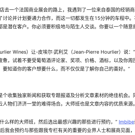
酒店去一个法国商业展会的路上，我遇到了一位来自泰国的经销
了讨论并计划要通力合作，而这一切都发生在15分钟的车程中。
都是潜在客户。你必须要积极地与陌生人交谈。你要以一个随意
ier Wines）让-皮埃尔·武利艾（Jean-Pierre Hourlie
疲惫，试着不要受葡萄酒评论家、奖项、价格、酒标，以及你周
。要知道你的客户想要什么，而不仅仅是了解你自己的喜好。”
是个收集独家新闻和获取专题报道及分析文章素材的绝佳机会。
云人物们济济一堂的难得场合。大师班也是文章内容的优质来源
有什么样的大师班，然后选出最感兴趣的那些进行预约，”
Imbibe
n）说。“然后我会预约与那些跟我专栏有关的重要的业界人士和展商见