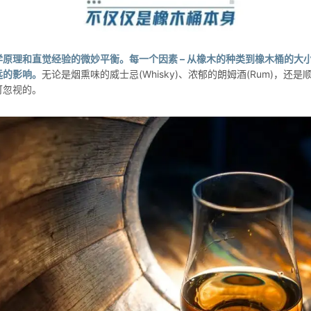
原理和直觉经验的微妙平衡。每一个因素 – 从橡木的种类到橡木桶的大
远的影响。
无论是烟熏味的威士忌(Whisky)、浓郁的朗姆酒(Rum)，还是顺
可忽视的。